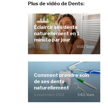
Plus de vidéo de Dents:
Éclaircir ses dents
naturellement en 1
minute par jour
11 juin 2025
6582 Vues
Comment prendre soin
de ses dents
naturellement
6 septembre 2024
5421 Vues