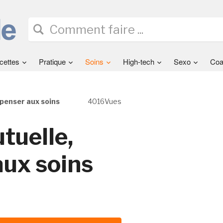
cettes
Pratique
Soins
High-tech
Sexo
Coa
 penser aux soins
4016Vues
tuelle,
aux soins