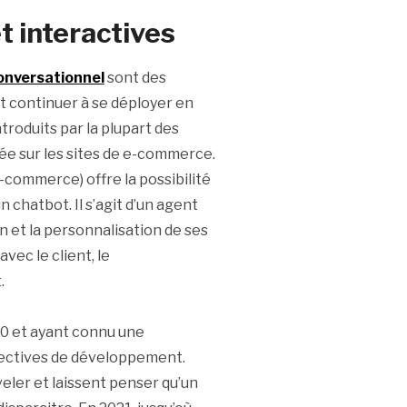
t interactives
onversationnel
sont des
t continuer à se déployer en
roduits par la plupart des
née sur les sites de e-commerce.
commerce) offre la possibilité
 chatbot. Il s’agit d’un agent
n et la personnalisation de ses
avec le client, le
.
20 et ayant connu une
pectives de développement.
eler et laissent penser qu’un