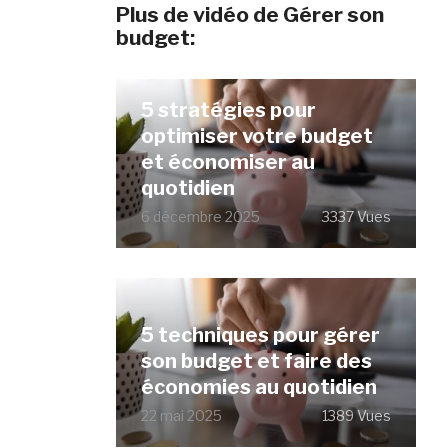
Plus de vidéo de Gérer son
budget:
5 stratégies pour
optimiser votre budget
et économiser au
quotidien
6 décembre 2025
3337 Vues
5 techniques pour gérer
son budget et faire des
économies au quotidien
22 mai 2025
1389 Vues