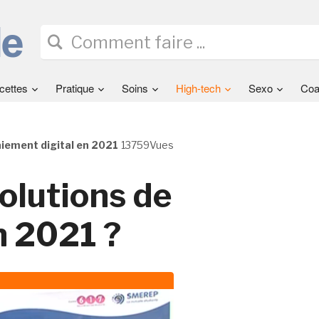
cettes
Pratique
Soins
High-tech
Sexo
Coa
aiement digital en 2021
13759Vues
olutions de
n 2021 ?