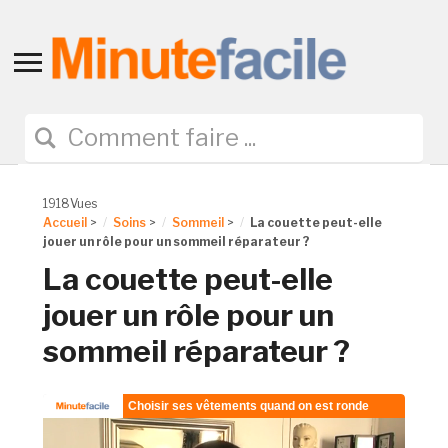
Toggle
sidebar
&
navigation
1918Vues
Accueil
>
Soins
>
Sommeil
>
La couette peut-elle
jouer un rôle pour un sommeil réparateur ?
La couette peut-elle
jouer un rôle pour un
sommeil réparateur ?