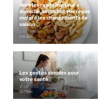
Avec les repas minceur à
domicile, simplifiez vos repas
malgré les changements de
saison
11 juin 2026
336 Vues
Les gestes simples pour
votre santé
10 juin 2026
357 Vues