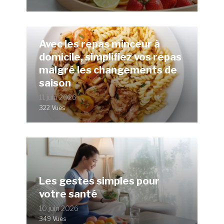
Avec les repas minceur à
domicile, simplifiez vos repas
malgré les changements de
saison
11 juin 2026
322 Vues
Les gestes simples pour
votre santé
10 juin 2026
349 Vues