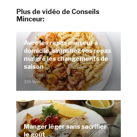
Plus de vidéo de Conseils
Minceur:
Avec les repas minceur à
domicile, simplifiez vos repas
malgré les changements de
saison
11 juin 2026
336 Vues
Manger léger sans sacrifier
le goût