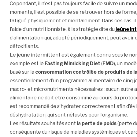
Cependant, il n’est pas toujours facile de suivre un mode
moments, il est possible de se retrouver hors de forme,
fatigué physiquement et mentalement. Dans ces cas, il p
l’aide d’un nutritionniste, à la stratégie dite du
jeûne in
d’alimentation qui, adopté périodiquement, peut avoir 
détoxifiants.
Le jeûne intermittent est également connu sous le n
exemple est le
Fasting Mimicking Diet
(
FMD
), un modè
basé sur la
consommation contrôlée de produits de l
essentiellement d’un programme alimentaire de cinq jo
macro- et micronutriments nécessaires ; aucun autre
alimentaire ne doit être consommé au cours du protocol
est recommandé de s’hydrater correctement afin d’évi
déshydratation, qui sont néfastes pour l’organisme.
Les résultats souhaités sont la
perte de poids
(perte d
conséquente du risque de maladies systémiques et cardi