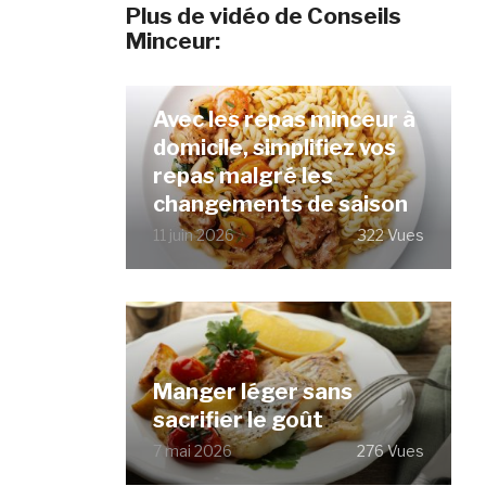
Plus de vidéo de Conseils
Minceur:
Avec les repas minceur à
domicile, simplifiez vos
repas malgré les
changements de saison
11 juin 2026
322 Vues
Manger léger sans
sacrifier le goût
7 mai 2026
276 Vues