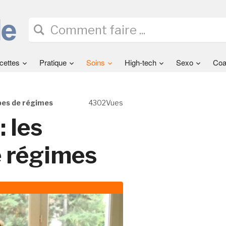
cettes
Pratique
Soins
High-tech
Sexo
Coa
ypes de régimes
4302Vues
: les
e régimes