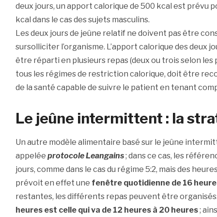
deux jours, un apport calorique de 500 kcal est prévu p
kcal dans le cas des sujets masculins.
Les deux jours de jeûne relatif ne doivent pas être cons
sursolliciter l’organisme. L’apport calorique des deux j
être réparti en plusieurs repas (deux ou trois selon l
tous les régimes de restriction calorique, doit être r
de la santé capable de suivre le patient en tenant com
Le jeûne intermittent : la str
Un autre modèle alimentaire basé sur le jeûne intermitte
appelée
protocole Leangains
; dans ce cas, les référe
jours, comme dans le cas du régime 5:2, mais des heures
prévoit en effet une
fenêtre quotidienne de 16 heure
restantes, les différents repas peuvent être organisés.
heures est celle qui va de 12 heures à 20 heures
; ain