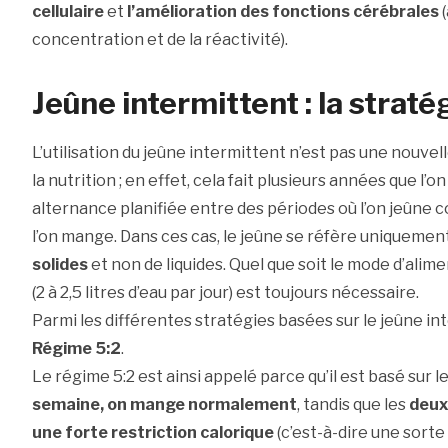
cellulaire
et
l’amélioration des fonctions cérébrales
(
concentration et de la réactivité).
Jeûne intermittent : la straté
L’utilisation du jeûne intermittent n’est pas une nouve
la nutrition ; en effet, cela fait plusieurs années que l’o
alternance planifiée entre des périodes où l’on jeûne
l’on mange. Dans ces cas, le jeûne se réfère uniquement 
solides
et non de liquides. Quel que soit le mode d’ali
(2 à 2,5 litres d’eau par jour) est toujours nécessaire.
Parmi les différentes stratégies basées sur le jeûne int
Régime 5:2
.
Le régime 5:2 est ainsi appelé parce qu’il est basé sur le
semaine, on mange normalement
, tandis que les
deux
une forte restriction calorique
(c’est-à-dire une sorte 