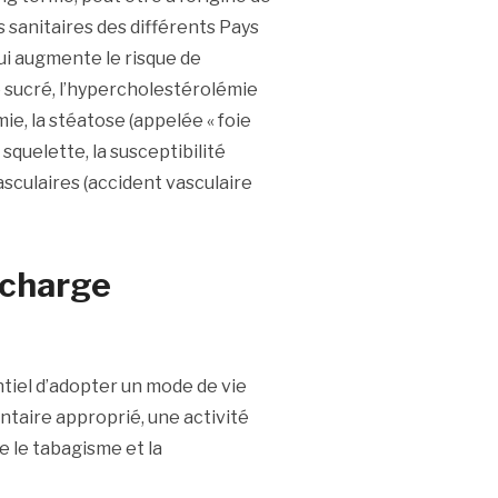
 sanitaires des différents Pays
i augmente le risque de
e sucré, l’hypercholestérolémie
ie, la stéatose (appelée « foie
 squelette, la susceptibilité
culaires (accident vasculaire
rcharge
entiel d’adopter un mode de vie
ntaire approprié, une activité
e le tabagisme et la