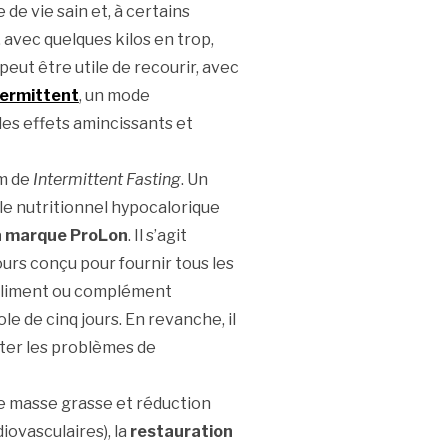
 de vie sain et, à certains
 avec quelques kilos en trop,
eut être utile de recourir, avec
termittent
, un mode
des effets amincissants et
om de
Intermittent Fasting
. Un
le nutritionnel hypocalorique
a marque ProLon
. Il s’agit
urs conçu pour fournir tous les
 aliment ou complément
e de cinq jours. En revanche, il
ter les problèmes de
e masse grasse et réduction
ovasculaires), la
restauration