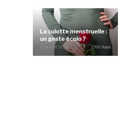
La culotte menstruelle :
un geste écolo ?
15 janvier 2024
1766 Vues