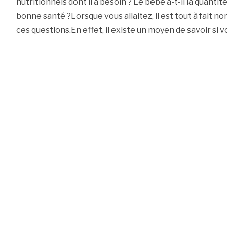
nutritionnels dont il a besoin ? Le bébé a-t-il la quantit
bonne santé ?Lorsque vous allaitez, il est tout à fait n
ces questions.En effet, il existe un moyen de savoir si