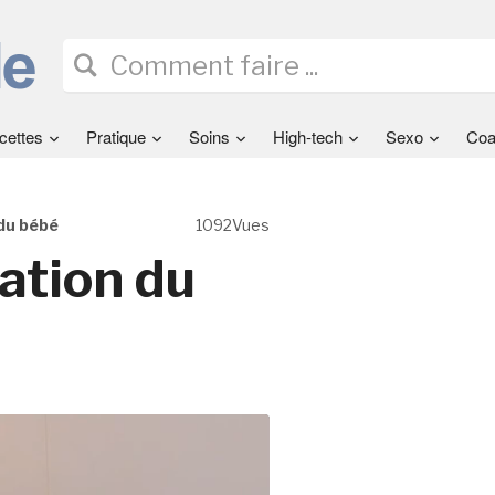
cettes
Pratique
Soins
High-tech
Sexo
Coa
 du bébé
1092Vues
tation du