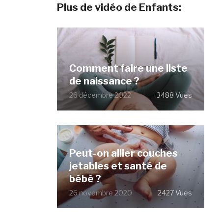
Plus de vidéo de Enfants:
Comment faire une liste
de naissance ?
26 décembre 2022
3488 Vues
Peut-on allier couches
jetables et santé de
bébé ?
26 novembre 2020
2427 Vues