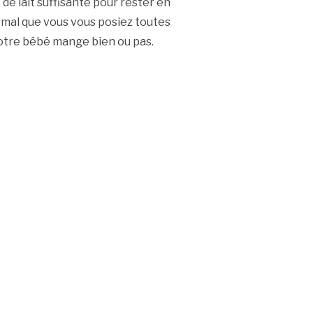
é de lait suffisante pour rester en
ormal que vous vous posiez toutes
 votre bébé mange bien ou pas.