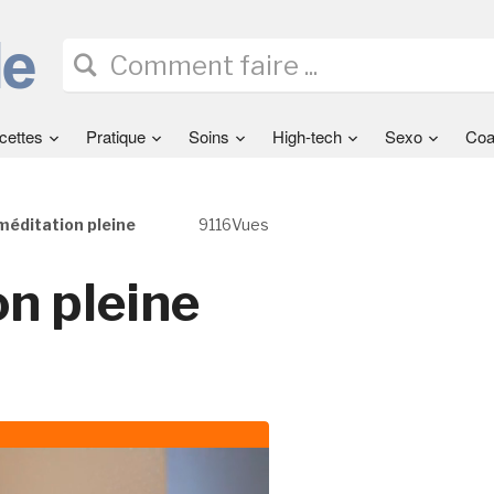
cettes
Pratique
Soins
High-tech
Sexo
Coa
méditation pleine
9116Vues
on pleine