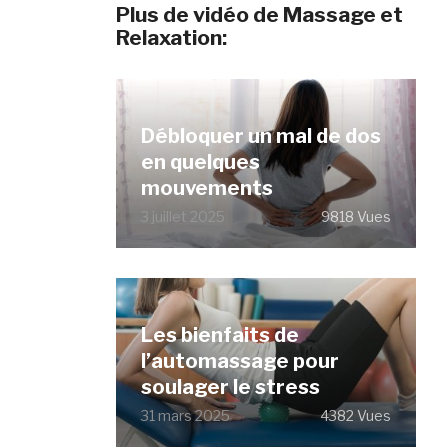
Plus de vidéo de Massage et
Relaxation:
Débloquer un mal de dos
en quelques
mouvements
3 juillet 2025
9818 Vues
Les bienfaits de
l’automassage pour
soulager le stress
31 mars 2025
4382 Vues