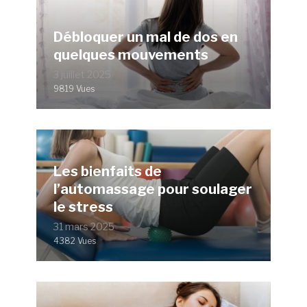
Débloquer un mal de dos en
quelques mouvements
3 juillet 2025
9819 Vues
Les bienfaits de
l’automassage pour soulager
le stress
31 mars 2025
4382 Vues