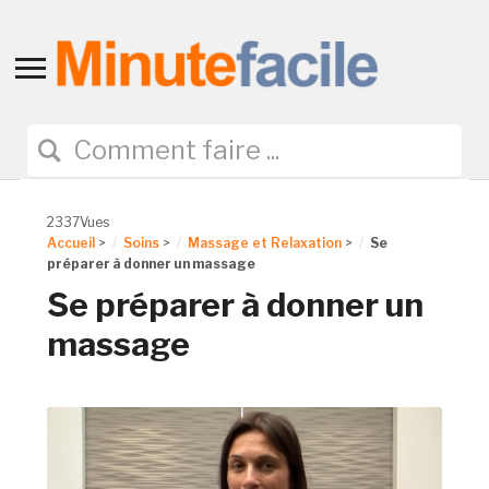
Toggle
sidebar
&
navigation
2337Vues
Accueil
>
Soins
>
Massage et Relaxation
>
Se
préparer à donner un massage
Se préparer à donner un
massage