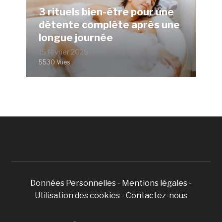
3 rituels bien-être pour une
détente complète après une
longue journée
15 février 2025
5530 Vues
Données Personnelles
-
Mentions légales
-
Utilisation des cookies
-
Contactez-nous