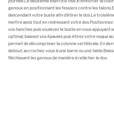
journée.Le deuxième exercice vise à renforcer la colo
genoux en positionnant les fessiers contre les talons.E
descendant votre buste afin d’étirer le dos.Le troisièm
mettre assis tout en redressant votre dos.Positionnez 
vos hanches puis soulevez le buste en vous appuyant su
optimal, baissez vos épaules puis étirez votre nuque a
permet de décomprimer la colonne vertébrale. En derni
debout, accrochez-vous à une barre ou une table.Baiss
fléchissant les genoux de manière à relâcher le dos.