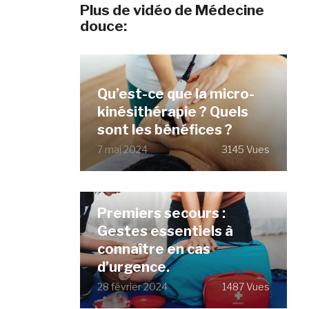
Plus de vidéo de Médecine
douce:
Qu’est-ce que la micro-
kinésithérapie ? Quels
sont les bénéfices ?
7 mai 2024
3145 Vues
Premiers secours :
Gestes essentiels à
connaître en cas
d’urgence.
28 février 2024
1487 Vues