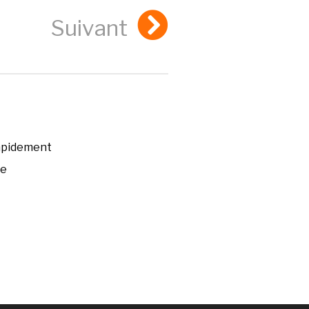
Suivant
rapidement
ée