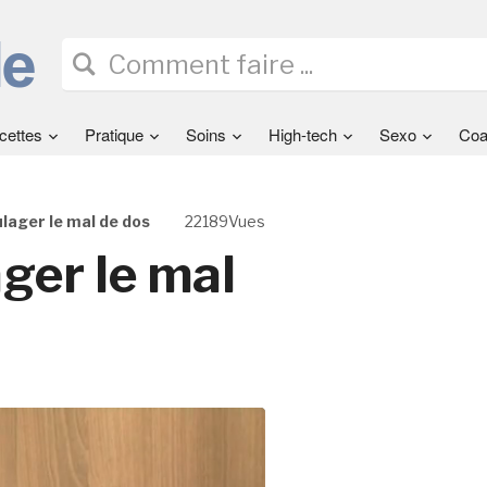
cettes
Pratique
Soins
High-tech
Sexo
Coa
lager le mal de dos
22189Vues
ger le mal