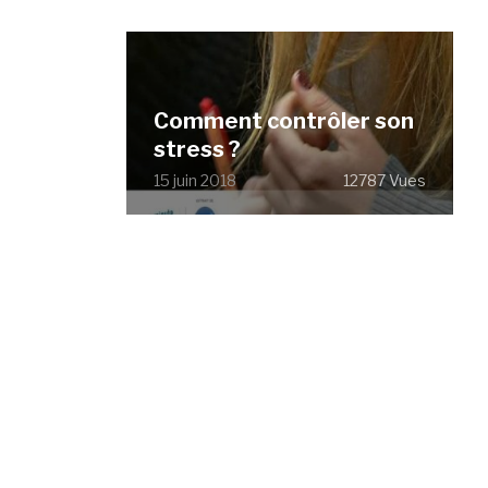
Comment contrôler son
stress ?
15 juin 2018
12787 Vues