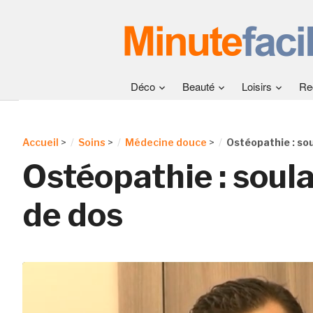
Déco
Beauté
Loisirs
Re
Accueil
>
Soins
>
Médecine douce
>
Ostéopathie : sou
Ostéopathie : soula
de dos