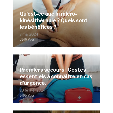
Qu’est-ce que la micro-
kinésithérapie ? Quels sont
les bénéfices ?
7 mai 2024
3146 Vues
Premiers secours : Gestes
essentiels à connaître en cas
d’urgence.
28 février 2024
1495 Vues