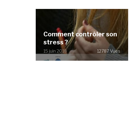
Comment contrôler son
stress ?
15 juin 2018
12787 Vues