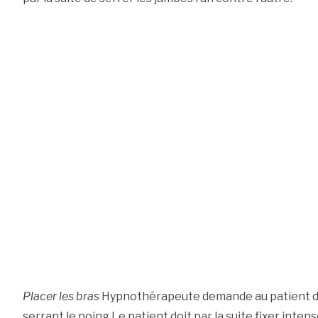
Placer les bras
Hypnothérapeute demande au patient de 
serrant le poing.Le patient doit par la suite fixer intens