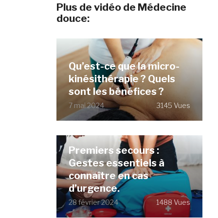
Plus de vidéo de Médecine
douce:
Qu’est-ce que la micro-
kinésithérapie ? Quels
sont les bénéfices ?
7 mai 2024
3145 Vues
Premiers secours :
Gestes essentiels à
connaître en cas
d’urgence.
28 février 2024
1488 Vues