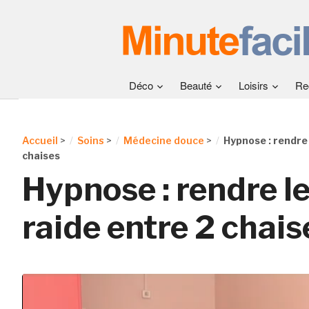
Déco
Beauté
Loisirs
Re
Accueil
>
Soins
>
Médecine douce
>
Hypnose : rendre 
chaises
Hypnose : rendre l
raide entre 2 chais