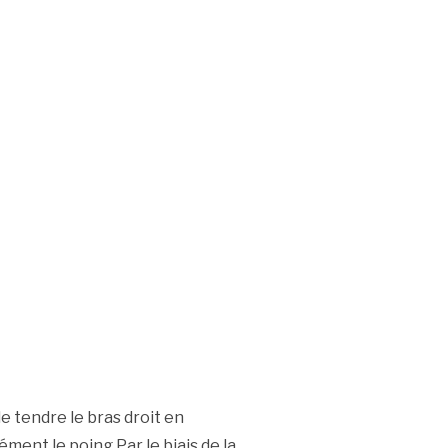
tendre le bras droit en
ément le poing.Par le biais de la