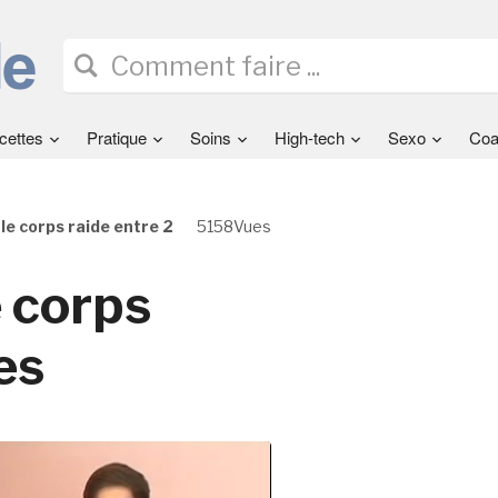
cettes
Pratique
Soins
High-tech
Sexo
Coa
le corps raide entre 2
5158Vues
e corps
es