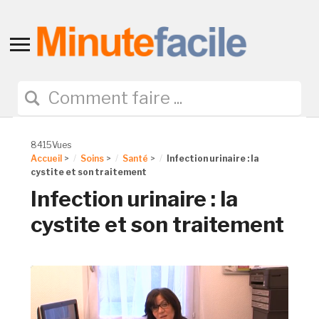
Toggle
sidebar
&
navigation
8415Vues
Accueil
>
Soins
>
Santé
>
Infection urinaire : la
cystite et son traitement
Infection urinaire : la
cystite et son traitement