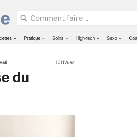
cettes
Pratique
Soins
High-tech
Sexo
Coa
vail
1011Vues
se du