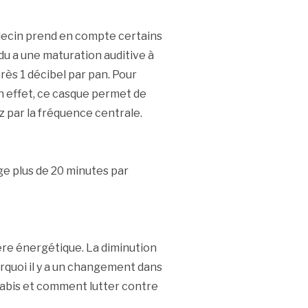
édecin prend en compte certains
idu a une maturation auditive à
près 1 décibel par pan. Pour
En effet, ce casque permet de
 par la fréquence centrale.
e plus de 20 minutes par
ière énergétique. La diminution
rquoi il y a un changement dans
nabis et comment lutter contre