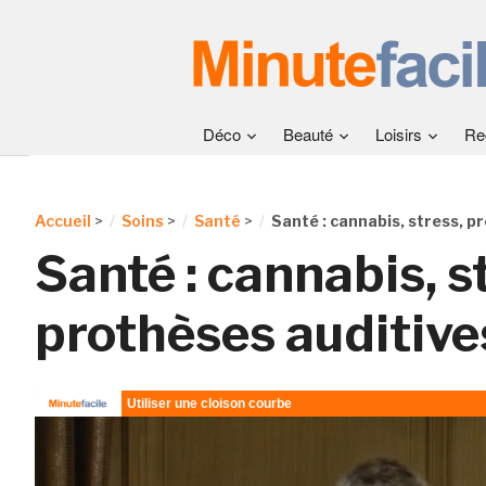
Déco
Beauté
Loisirs
Re
Accueil
>
Soins
>
Santé
>
Santé : cannabis, stress, p
Santé : cannabis, s
prothèses auditive