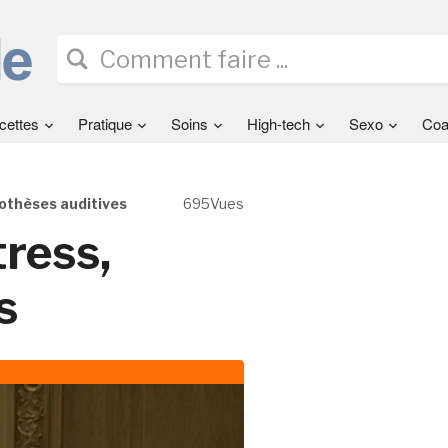
cettes
Pratique
Soins
High-tech
Sexo
Coa
rothèses auditives
695Vues
tress,
s