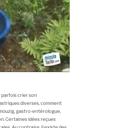
 parfois crier son
astriques diverses, comment
amouzig, gastro-entérologue,
on. Certaines idées reçues
ies. Au contraire, il existe des