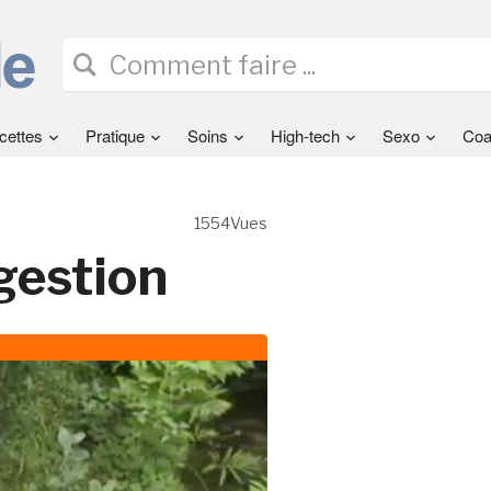
cettes
Pratique
Soins
High-tech
Sexo
Coa
1554Vues
gestion