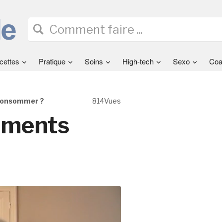
cettes
Pratique
Soins
High-tech
Sexo
Coa
 consommer ?
814Vues
liments