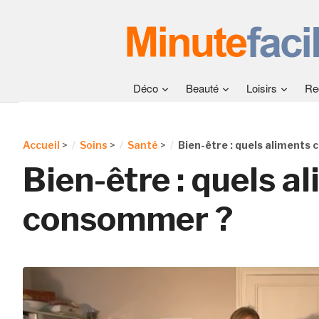
Déco
Beauté
Loisirs
Re
Accueil
>
Soins
>
Santé
>
Bien-être : quels aliments
Bien-être : quels a
consommer ?