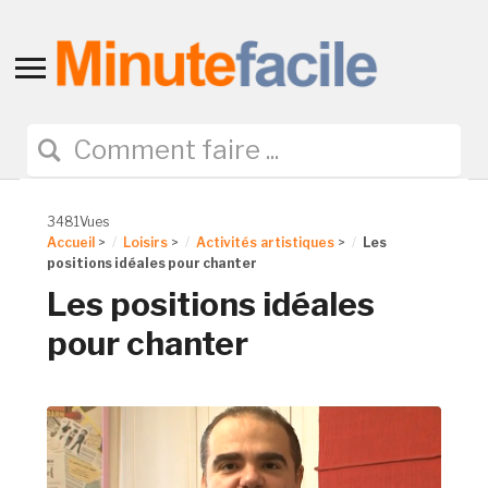
Toggle
sidebar
&
navigation
3481Vues
Accueil
>
Loisirs
>
Activités artistiques
>
Les
positions idéales pour chanter
Les positions idéales
pour chanter