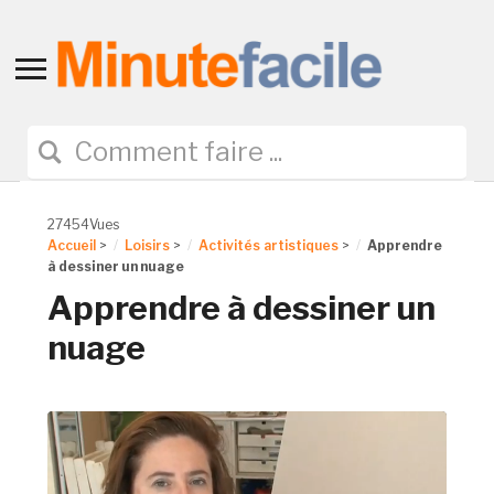
Toggle
sidebar
&
navigation
27454Vues
Accueil
>
Loisirs
>
Activités artistiques
>
Apprendre
à dessiner un nuage
Apprendre à dessiner un
nuage