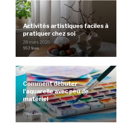
Activités artistiques faciles à
pratiquer chez soi
28 mars 2026
953 Vues
Comment débuter
l’aquarelle avec peu de
matériel
6 novembre 2025
2088 Vues