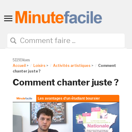
Toggle
sidebar
&
navigation
51191Vues
Accueil
>
Loisirs
>
Activités artistiques
>
Comment
chanter juste ?
Comment chanter juste ?