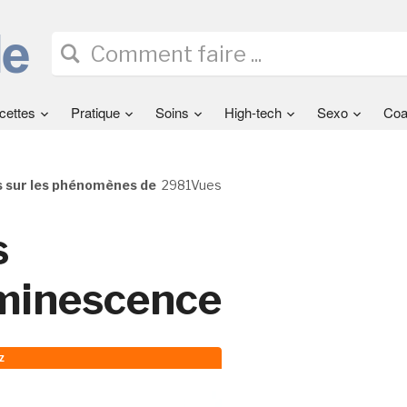
cettes
Pratique
Soins
High-tech
Sexo
Coa
s sur les phénomènes de
2981Vues
s
minescence