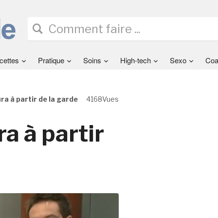
cettes
Pratique
Soins
High-tech
Sexo
Coa
ra à partir de la garde
4168Vues
ra à partir