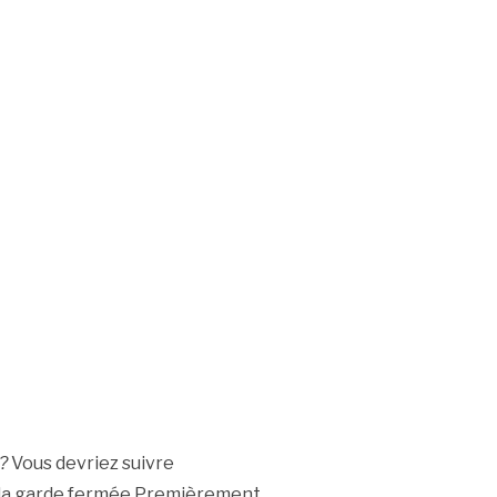
?
Vous devriez suivre
e la garde fermée.Premièrement,