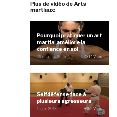
Plus de vidéo de Arts
martiaux:
Pourquoi pratiquer un art
martial améliore la
confiance en soi
29 octobre 2025
1314 Vues
Selfdéfense face à
plusieurs agresseurs
15 juin 2018
9352 Vues