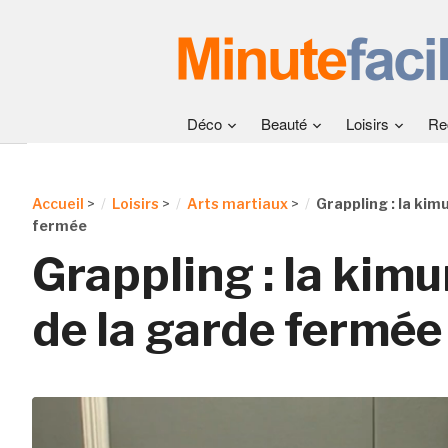
Déco
Beauté
Loisirs
Re
Accueil
>
Loisirs
>
Arts martiaux
>
Grappling : la kimu
fermée
Grappling : la kimu
de la garde fermée