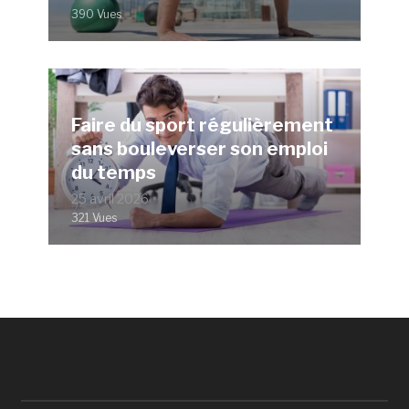
390 Vues
Faire du sport régulièrement
sans bouleverser son emploi
du temps
25 avril 2026
321 Vues