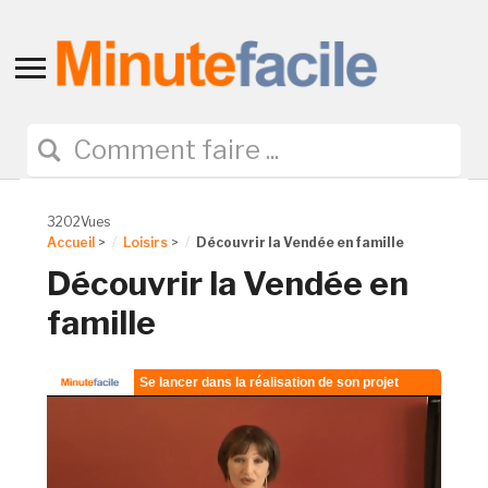
Toggle
sidebar
&
navigation
3202Vues
Accueil
>
Loisirs
>
Découvrir la Vendée en famille
Découvrir la Vendée en
famille