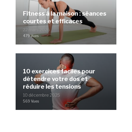
Fitness à la maison : séances
courtes et efficaces
22 mars 2026
479 Vues
10 exercices faciles pour
détendre votre dos et
réduire les tensions
10 décembre 2025
569 Vues