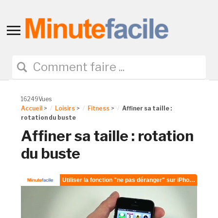
Toggle
sidebar
&
navigation
16249Vues
Accueil
>
Loisirs
>
Fitness
>
Affiner sa taille :
rotation du buste
Affiner sa taille : rotation
du buste