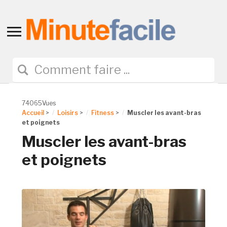
Toggle
sidebar
&
navigation
74065Vues
Accueil
>
Loisirs
>
Fitness
>
Muscler les avant-bras
et poignets
Muscler les avant-bras
et poignets