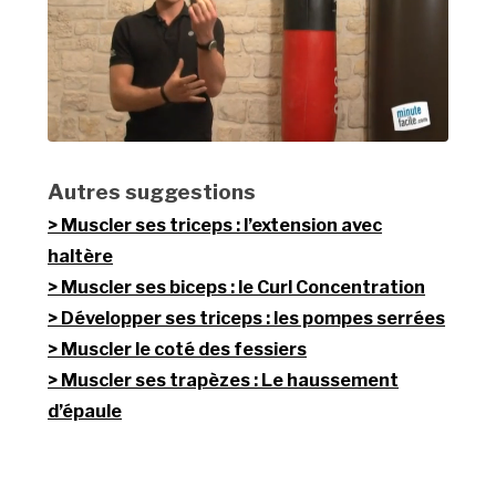
Autres suggestions
Muscler ses triceps : l’extension avec
haltère
Muscler ses biceps : le Curl Concentration
Développer ses triceps : les pompes serrées
Muscler le coté des fessiers
Muscler ses trapèzes : Le haussement
d’épaule