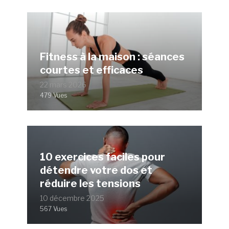
Fitness à la maison : séances
courtes et efficaces
22 mars 2026
479 Vues
10 exercices faciles pour
détendre votre dos et
réduire les tensions
10 décembre 2025
567 Vues