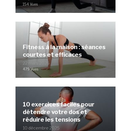
154 Vues
Fitness à la maison : séances
courtes et efficaces
22 mars 2026
479 Vues
10 exercices faciles pour
détendre votre dos et
réduire les tensions
10 décembre 2025