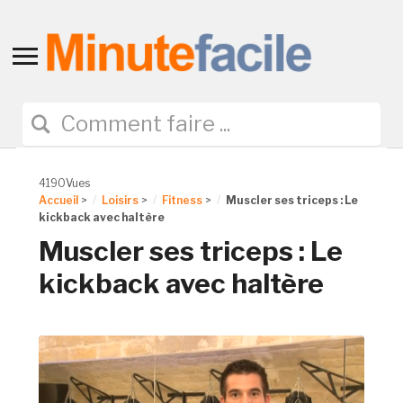
Toggle
sidebar
&
navigation
4190Vues
Accueil
>
Loisirs
>
Fitness
>
Muscler ses triceps : Le
kickback avec haltère
Muscler ses triceps : Le
kickback avec haltère