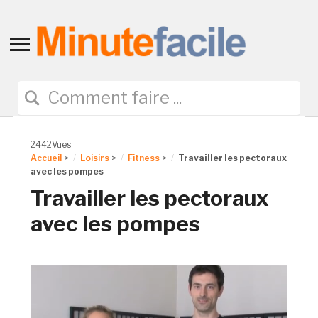
Toggle
sidebar
&
navigation
2442Vues
Accueil
>
Loisirs
>
Fitness
>
Travailler les pectoraux
avec les pompes
Travailler les pectoraux
avec les pompes