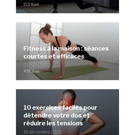
153 Vues
Fitness à la maison : séances
courtes et efficaces
22 mars 2026
479 Vues
10 exercices faciles pour
détendre votre dos et
réduire les tensions
10 décembre 2025