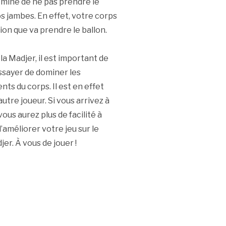
e mine de ne pas prendre le
os jambes. En effet, votre corps
ion que va prendre le ballon.
la Madjer, il est important de
ssayer de dominer les
s du corps. Il est en effet
utre joueur. Si vous arrivez à
us aurez plus de facilité à
’améliorer votre jeu sur le
er. À vous de jouer !