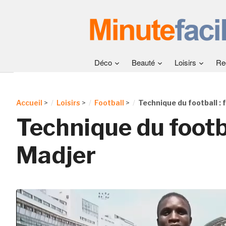
Déco
Beauté
Loisirs
Re
Accueil
>
Loisirs
>
Football
>
Technique du football : 
Technique du footbal
Madjer