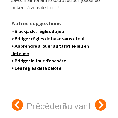
savez maintenant le secret du bon joueur de
poker… à vous de jouer !
Autres suggestions
Blackjack : règles du jeu
Bridge : règles de base sans atout
Apprendre à jouer au tarot: le jeu en
défense
Bridge : le tour d’enchère
Les règles de la belote
Précédent
Suivant