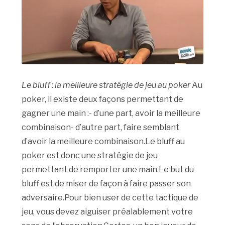
Le bluff : la meilleure stratégie de jeu au poker
Au
poker, il existe deux façons permettant de
gagner une main :- d’une part, avoir la meilleure
combinaison- d’autre part, faire semblant
d’avoir la meilleure combinaison.Le bluff au
poker est donc une stratégie de jeu
permettant de remporter une main.Le but du
bluff est de miser de façon à faire passer son
adversaire.Pour bien user de cette tactique de
jeu, vous devez aiguiser préalablement votre