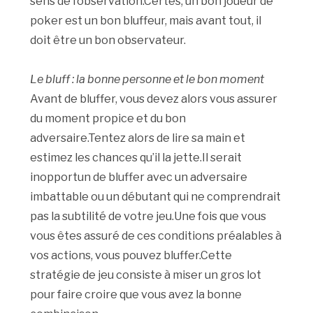
sens de l’observation.Certes, un bon joueur de
poker est un bon bluffeur, mais avant tout, il
doit être un bon observateur.
Le bluff : la bonne personne et le bon moment
Avant de bluffer, vous devez alors vous assurer
du moment propice et du bon
adversaire.Tentez alors de lire sa main et
estimez les chances qu’il la jette.Il serait
inopportun de bluffer avec un adversaire
imbattable ou un débutant qui ne comprendrait
pas la subtilité de votre jeu.Une fois que vous
vous êtes assuré de ces conditions préalables à
vos actions, vous pouvez bluffer.Cette
stratégie de jeu consiste à miser un gros lot
pour faire croire que vous avez la bonne