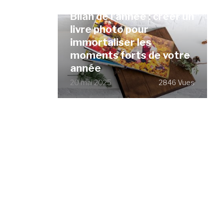
Bilan de l’année : créer un
livre photo pour
immortaliser les
moments forts de votre
année
20 mai 2025
2846 Vues