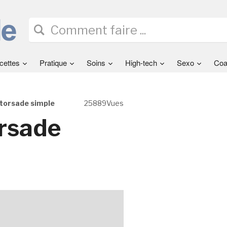
cettes
Pratique
Soins
High-tech
Sexo
Coa
e torsade simple
25889Vues
orsade