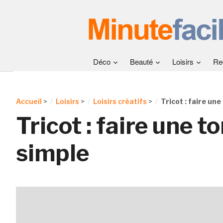
Déco
Beauté
Loisirs
Re
Accueil
>
Loisirs
>
Loisirs créatifs
>
Tricot : faire un
Tricot : faire une t
simple