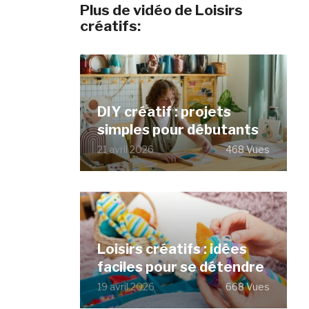
Plus de vidéo de Loisirs
créatifs:
DIY créatif : projets
simples pour débutants
21 avril 2026
468 Vues
Loisirs créatifs : idées
faciles pour se détendre
19 avril 2026
668 Vues