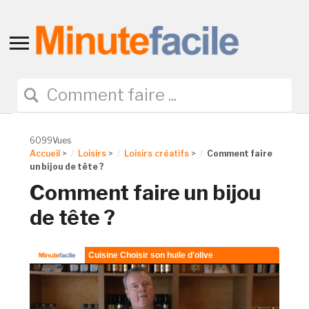
Toggle
sidebar
&
navigation
6099Vues
Accueil
>
Loisirs
>
Loisirs créatifs
>
Comment faire
un bijou de tête ?
Comment faire un bijou
de tête ?