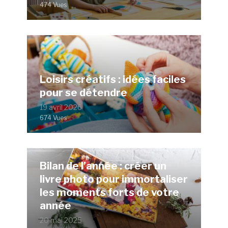
474 Vues
Loisirs créatifs : idées faciles
pour se détendre
19 avril 2026
674 Vues
Bilan de l’année : créer un
livre photo pour immortaliser
les moments forts de votre
année
20 mai 2025