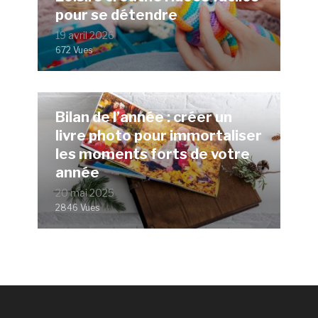
pour se détendre
19 avril 2026
672 Vues
Bilan de l’année : créer un
livre photo pour immortaliser
les moments forts de votre
année
20 mai 2025
2846 Vues