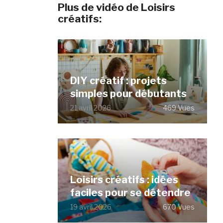
Plus de vidéo de Loisirs
créatifs:
DIY créatif : projets
simples pour débutants
21 avril 2026
469 Vues
Loisirs créatifs : idées
faciles pour se détendre
19 avril 2026
670 Vues