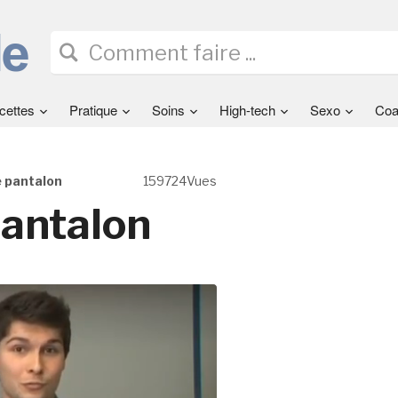
cettes
Pratique
Soins
High-tech
Sexo
Coa
e pantalon
159724Vues
pantalon