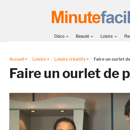
Déco
Beauté
Loisirs
Re
Accueil
>
Loisirs
>
Loisirs créatifs
>
Faire un ourlet d
Faire un ourlet de 