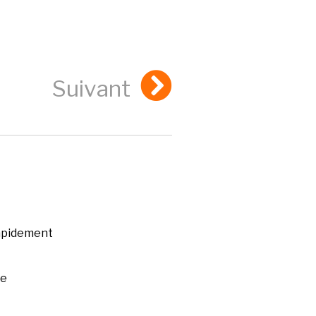
Suivant
rapidement
ée