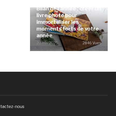
Bilan de l’année : créer un
livre photo pour
immortaliser les
moments forts de votre
année
20 mai 2025
2846 Vues
tactez-nous