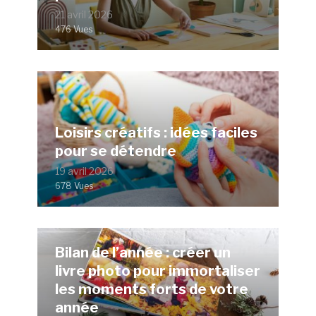
21 avril 2026
476 Vues
Loisirs créatifs : idées faciles
pour se détendre
19 avril 2026
678 Vues
Bilan de l’année : créer un
livre photo pour immortaliser
les moments forts de votre
année