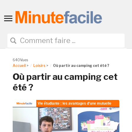
Toggle
sidebar
&
navigation
640Vues
Accueil
>
Loisirs
>
Où partir au camping cet été ?
Où partir au camping cet
été ?