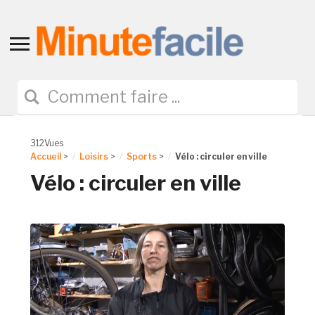
Toggle
sidebar
&
navigation
312Vues
Accueil
>
Loisirs
>
Sports
>
Vélo : circuler en ville
Vélo : circuler en ville