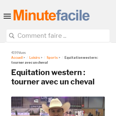
Toggle
sidebar
&
navigation
4199Vues
Accueil
>
Loisirs
>
Sports
>
Equitation western :
tourner avec un cheval
Equitation western :
tourner avec un cheval