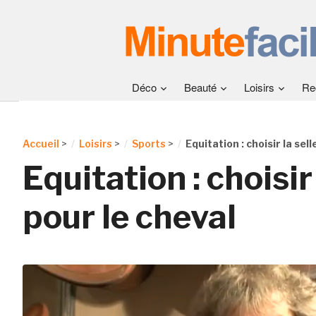
Déco
Beauté
Loisirs
Re
Accueil
>
Loisirs
>
Sports
>
Equitation : choisir la sel
Equitation : choisir 
pour le cheval