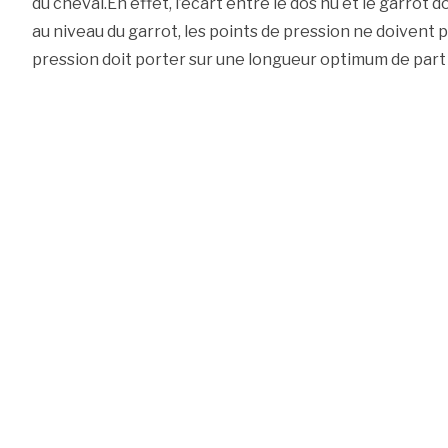
du cheval.En effet, l’écart entre le dos nu et le garrot 
au niveau du garrot, les points de pression ne doivent 
pression doit porter sur une longueur optimum de part e