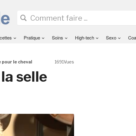
cettes
Pratique
Soins
High-tech
Sexo
Coa
le pour le cheval
1691Vues
la selle