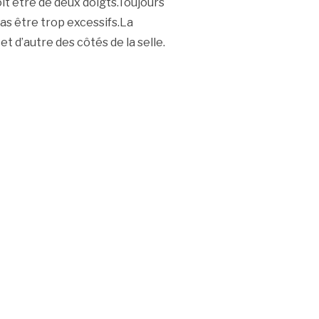
doit être de deux doigts.Toujours
pas être trop excessifs.La
t d’autre des côtés de la selle.