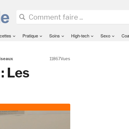
cettes
Pratique
Soins
High-tech
Sexo
Coa
ciseaux
11867Vues
: Les