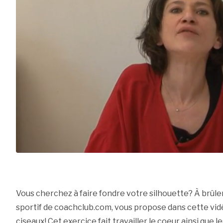
Vous cherchez à faire fondre votre silhouette? À brûler
sportif de coachclub.com, vous propose dans cette vidéo
ciseaux! Cet exercice fait travailler le coeur ainsi que l