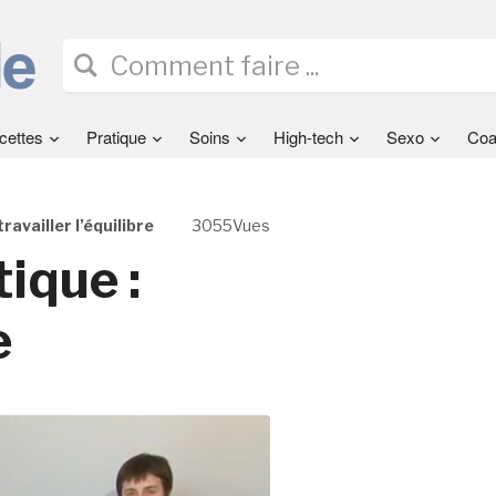
cettes
Pratique
Soins
High-tech
Sexo
Coa
ravailler l’équilibre
3055Vues
ique :
e