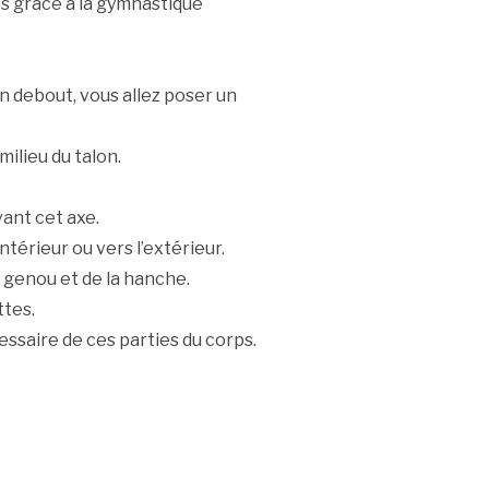
rps grâce à la gymnastique
n debout, vous allez poser un
milieu du talon.
vant cet axe.
intérieur ou vers l’extérieur.
du genou et de la hanche.
ttes.
saire de ces parties du corps.