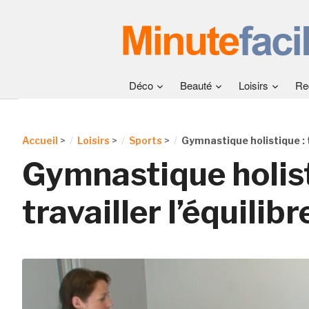
Déco
Beauté
Loisirs
Re
Accueil
>
Loisirs
>
Sports
>
Gymnastique holistique : t
Gymnastique holist
travailler l’équilibr