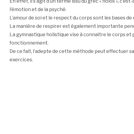
En effet, il s’agit d’un terme issu du grec « holos », c’es
l’émotion et de la psyché.
L’amour de soi et le respect du corps sont les bases de
La manière de respirer est également importante pe
La gymnastique holistique vise à connaître le corps e
fonctionnement.
De ce fait, l’adepte de cette méthode peut effectuer sa
exercices.