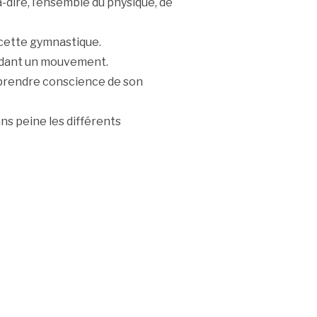
t-à-dire, l’ensemble du physique, de
 cette gymnastique.
ndant un mouvement.
t prendre conscience de son
ns peine les différents