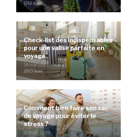
1262 Vues
Check-list des indispensables
pour une valise parfaite en
voyage
18 mai 2025
2923 Vues
Comment bien faire son sac
de voyage pour éviter le
stress ?
11 mars 2025