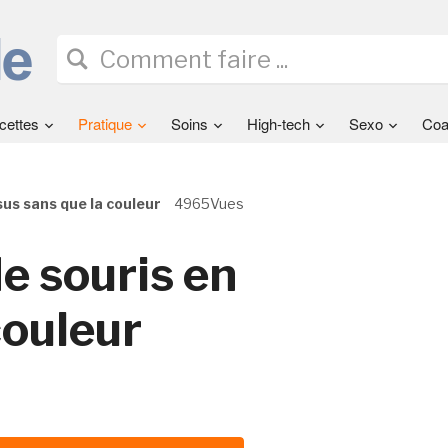
cettes
Pratique
Soins
High-tech
Sexo
Coa
sus sans que la couleur
4965Vues
e souris en
couleur