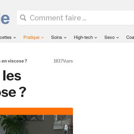
cettes
Pratique
Soins
High-tech
Sexo
Coa
en viscose ?
1837Vues
les
se ?