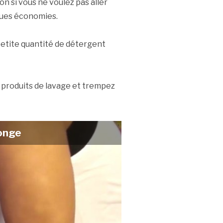
n si vous ne voulez pas aller
lques économies.
 petite quantité de détergent
s produits de lavage et trempez
onge