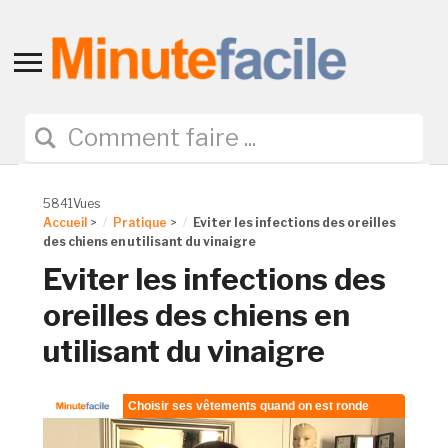
Toggle
sidebar
&
navigation
5841Vues
Accueil
>
Pratique
>
Eviter les infections des oreilles
des chiens en utilisant du vinaigre
Eviter les infections des
oreilles des chiens en
utilisant du vinaigre