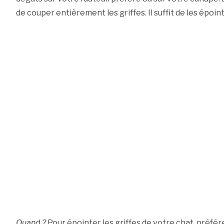
de couper entièrement les griffes. Il suffit de les époint
Quand ?
Pour épointer les griffes de votre chat, préfér