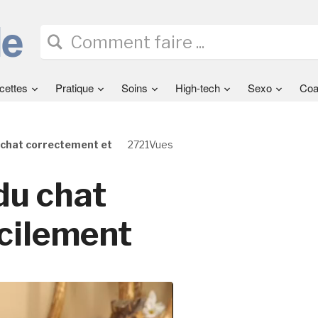
cettes
Pratique
Soins
High-tech
Sexo
Coa
u chat correctement et
2721Vues
du chat
acilement