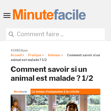
Toggle
sidebar
&
navigation
43486Vues
Accueil
>
Pratique
>
Animaux
>
Comment savoir si un
animal est malade ? 1/2
Comment savoir si un
animal est malade ? 1/2