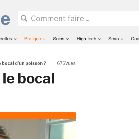
cettes
Pratique
Soins
High-tech
Sexo
Coa
bocal d’un poisson ?
676Vues
le bocal