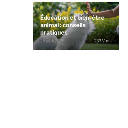
Éducation et bien-être
animal : conseils
pratiques
29 avril 2026
233 Vues