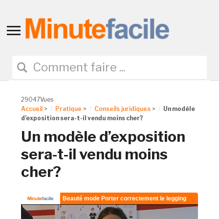
Toggle
sidebar
&
navigation
29047Vues
Accueil
>
Pratique
>
Conseils juridiques
>
Un modèle
d’exposition sera-t-il vendu moins cher?
Un modèle d’exposition
sera-t-il vendu moins
cher?