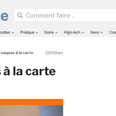
cettes
Pratique
Soins
High-tech
Sexo
Coa
arnaques à la carte
2269Vues
 à la carte