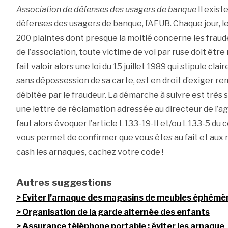
Association de défenses des usagers de banque
Il exist
défenses des usagers de banque, l’AFUB. Chaque jour, l
200 plaintes dont presque la moitié concerne les fraud
de l’association, toute victime de vol par ruse doit êtr
fait valoir alors une loi du 15 juillet 1989 qui stipule c
sans dépossession de sa carte, est en droit d’exiger
débitée par le fraudeur. La démarche à suivre est très sim
une lettre de réclamation adressée au directeur de l’age
faut alors évoquer l’article L133-19-II et/ou L133-5 du 
vous permet de confirmer que vous êtes au fait et aux 
cash les arnaques, cachez votre code !
Autres suggestions
Eviter l’arnaque des magasins de meubles éphémè
Organisation de la garde alternée des enfants
Assurance téléphone portable : éviter les arnaque