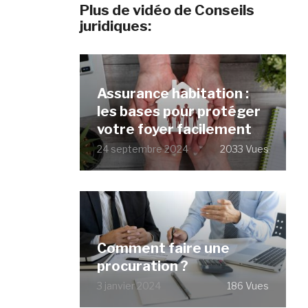
Plus de vidéo de Conseils
juridiques:
Assurance habitation :
les bases pour protéger
votre foyer facilement
24 septembre 2024
2033 Vues
Comment faire une
procuration ?
3 janvier 2024
186 Vues