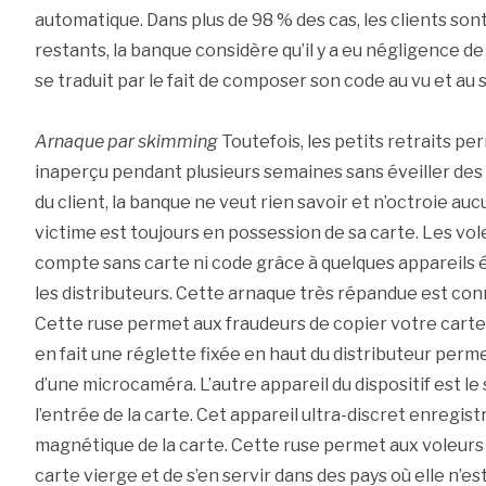
automatique. Dans plus de 98 % des cas, les clients son
restants, la banque considère qu’il y a eu négligence de 
se traduit par le fait de composer son code au vu et au 
Arnaque par skimming
Toutefois, les petits retraits p
inaperçu pendant plusieurs semaines sans éveiller des
du client, la banque ne veut rien savoir et n’octroie 
victime est toujours en possession de sa carte. Les vol
compte sans carte ni code grâce à quelques appareils é
les distributeurs. Cette arnaque très répandue est co
Cette ruse permet aux fraudeurs de copier votre carte bl
en fait une réglette fixée en haut du distributeur permet
d’une microcaméra. L’autre appareil du dispositif est le s
l’entrée de la carte. Cet appareil ultra-discret enregis
magnétique de la carte. Cette ruse permet aux voleurs 
carte vierge et de s’en servir dans des pays où elle n’e